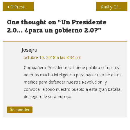
Navegación
El Presidente de Cuba estrena cuenta en Twitter
Raúl y Díaz-Canel presidieron conmemoración del aniversario 150 del inicio de las Luchas Independentistas
de
One thought on “
Un Presidente
entradas
2.0… ¿para un gobierno 2.0?
”
Josejru
octubre 10, 2018 a las 8:34 pm
Compañero Presidente Ud. tiene palabra cumplió y
además mucha inteligencia para hacer uso de estos
medios para defender nuestra Revolución, y
convocar a todo nuestro pueblo a esta gran batalla,
de seguro le será exitoso.
Responder