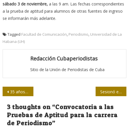
sábado 3 de noviembre,
a las 9 am. Las fechas correspondientes
a la prueba de aptitud para alumnos de otras fuentes de ingreso
se informarán más adelante.
Tagged
Facultad de Comunicación
,
Periodismo
,
Universidad de La
Habana (UH)
Redacción Cubaperiodistas
Sitio de la Unión de Periodistas de Cuba
Navegación
35 años abriendo caminos al periodismo
Sesionó en Las Tunas Evento Científico de Historia de la Prensa
de
3 thoughts on “
Convocatoria a las
entradas
Pruebas de Aptitud para la carrera
de Periodismo
”