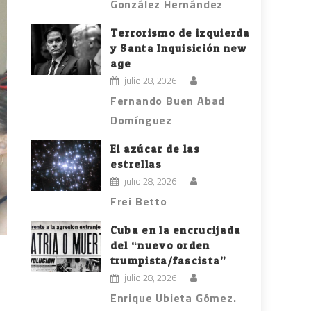
González Hernández
Terrorismo de izquierda
y Santa Inquisición new
age
julio 28, 2026
Fernando Buen Abad
Domínguez
El azúcar de las
estrellas
julio 28, 2026
Frei Betto
Cuba en la encrucijada
del “nuevo orden
trumpista/fascista”
julio 28, 2026
Enrique Ubieta Gómez.