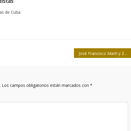
istas
tas de Cuba
José Francisco Martí y Zayas-Bazán: El Ismaelillo de José Martí
.
Los campos obligatorios están marcados con
*