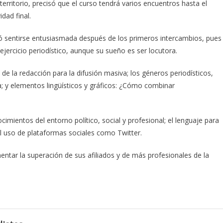
erritorio, precisó que el curso tendrá varios encuentros hasta el
dad final.
só sentirse entusiasmada después de los primeros intercambios, pues
jercicio periodístico, aunque su sueño es ser locutora.
de la redacción para la difusión masiva; los géneros periodísticos,
ca; y elementos lingüísticos y gráficos: ¿Cómo combinar
imientos del entorno político, social y profesional; el lenguaje para
 el uso de plataformas sociales como Twitter.
tar la superación de sus afiliados y de más profesionales de la