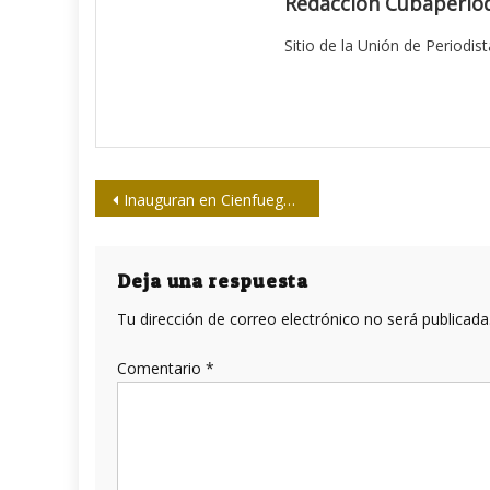
Redacción Cubaperiod
Sitio de la Unión de Periodis
Navegación
Inauguran en Cienfuegos Diplomado de reorientación al Periodismo
de
entradas
Deja una respuesta
Tu dirección de correo electrónico no será publicada
Comentario
*