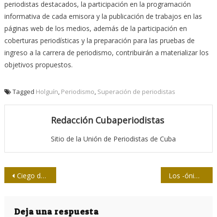
periodistas destacados, la participación en la programación
informativa de cada emisora y la publicación de trabajos en las
páginas web de los medios, además de la participación en
coberturas periodísticas y la preparación para las pruebas de
ingreso a la carrera de periodismo, contribuirán a materializar los
objetivos propuestos.
Tagged
Holguín
,
Periodismo
,
Superación de periodistas
Redacción Cubaperiodistas
Sitio de la Unión de Periodistas de Cuba
Navegación
Ciego de Ávila puede darle más al concurso periodístico Eddy Martin
Los -ónimos que empleamos
de
entradas
Deja una respuesta