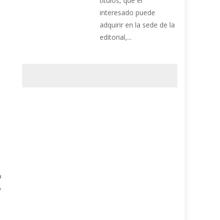
títulos, que el
interesado puede
adquirir en la sede de la
editorial,...
o
o