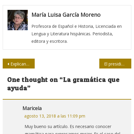
María Luisa García Moreno
Profesora de Español e Historia, Licenciada en
Lengua y Literatura hispánicas. Periodista,
editora y escritora.
Navegación
Explican detalles de consulta popular para la Reforma Constitucional
El presidio político en Cuba: denuncia viril
de
One thought on “
La gramática que
entradas
ayuda
”
Maricela
agosto 13, 2018 a las 11:09 pm
Muy bueno su artículo. Es necesario conocer
gramática para expresarnos mejor. Es el caso del