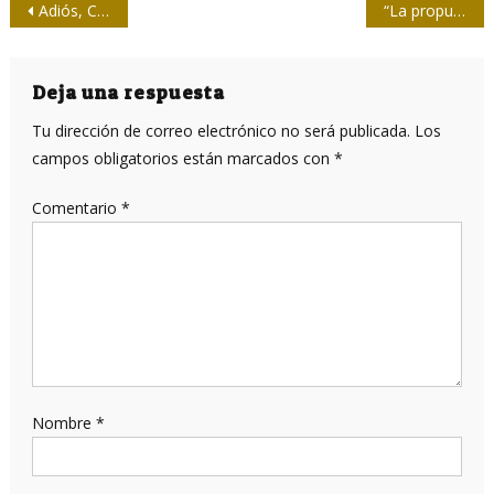
Navegación
Adiós, Carilda
“La propuesta constitucional cambia totalmente lo que ahora existe”
de
entradas
Deja una respuesta
Tu dirección de correo electrónico no será publicada.
Los
campos obligatorios están marcados con
*
Comentario
*
Nombre
*