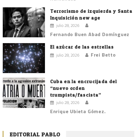
Terrorismo de izquierda y Santa
Inquisición new age
julio 28, 2026
Fernando Buen Abad Domínguez
El azúcar de las estrellas
Frei Betto
julio 28, 2026
Cuba en la encrucijada del
“nuevo orden
trumpista/fascista”
julio 28, 2026
Enrique Ubieta Gómez.
EDITORIAL PABLO