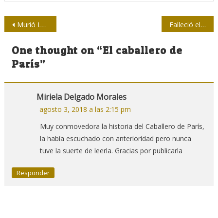
Navegación
Murió Lázaro Fernández, el más antiguo colaborador del dedeté
Falleció el periodista Pedro Hernández Soto
de
One thought on “
El caballero de
entradas
París
”
Miriela Delgado Morales
agosto 3, 2018 a las 2:15 pm
Muy conmovedora la historia del Caballero de París,
la había escuchado con anterioridad pero nunca
tuve la suerte de leerla. Gracias por publicarla
Responder