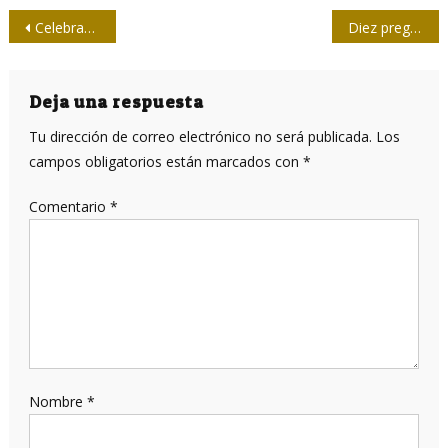
Navegación
Celebran Día del Historiador
Diez preguntas clave sobre la reforma constitucional en Cuba
de
entradas
Deja una respuesta
Tu dirección de correo electrónico no será publicada.
Los
campos obligatorios están marcados con
*
Comentario
*
Nombre
*