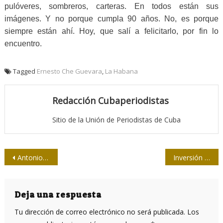
pulóveres, sombreros, carteras. En todos están sus
imágenes. Y no porque cumpla 90 años. No, es porque
siempre están ahí. Hoy, que salí a felicitarlo, por fin lo
encuentro.
Tagged
Ernesto Che Guevara
,
La Habana
Redacción Cubaperiodistas
Sitio de la Unión de Periodistas de Cuba
Navegación
Antonio y Ernesto: dos hermanos
Inversión extranjera y exportaciones, vitales para la economía cubana
de
entradas
Deja una respuesta
Tu dirección de correo electrónico no será publicada.
Los