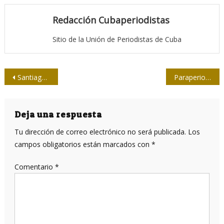
Redacción Cubaperiodistas
Sitio de la Unión de Periodistas de Cuba
Navegación
Santiagueros listos para el Torneo de Softbol de la Prensa
Paraperiodistas en el guion del Comando Sur vs Cuba y Venezuela
de
entradas
Deja una respuesta
Tu dirección de correo electrónico no será publicada.
Los
campos obligatorios están marcados con
*
Comentario
*