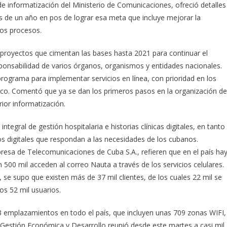
e informatización del Ministerio de Comunicaciones, ofreció detalles
s de un año en pos de lograr esa meta que incluye mejorar la
los procesos.
 proyectos que cimentan las bases hasta 2021 para continuar el
esponsabilidad de varios órganos, organismos y entidades nacionales.
programa para implementar servicios en línea, con prioridad en los
ónico. Comentó que ya se dan los primeros pasos en la organización de
rior informatización.
integral de gestión hospitalaria e historias clínicas digitales, en tanto
os digitales que respondan a las necesidades de los cubanos.
resa de Telecomunicaciones de Cuba S.A., refieren que en el país ha
ón 500 mil acceden al correo Nauta a través de los servicios celulares.
, se supo que existen más de 37 mil clientes, de los cuales 22 mil se
s 52 mil usuarios.
3 emplazamientos en todo el país, que incluyen unas 709 zonas WIFI,
l Gestión Económica y Desarrollo reunió desde este martes a casi mil