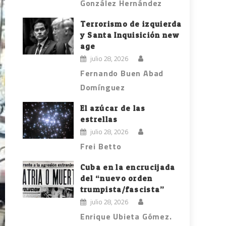
González Hernández
Terrorismo de izquierda
y Santa Inquisición new
age
julio 28, 2026
Fernando Buen Abad
Domínguez
El azúcar de las
estrellas
julio 28, 2026
Frei Betto
Cuba en la encrucijada
del “nuevo orden
trumpista/fascista”
julio 28, 2026
Enrique Ubieta Gómez.