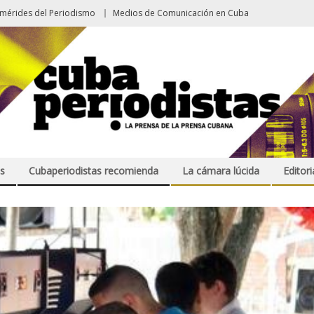
emérides del Periodismo
Medios de Comunicación en Cuba
s
Cubaperiodistas recomienda
La cámara lúcida
Editori