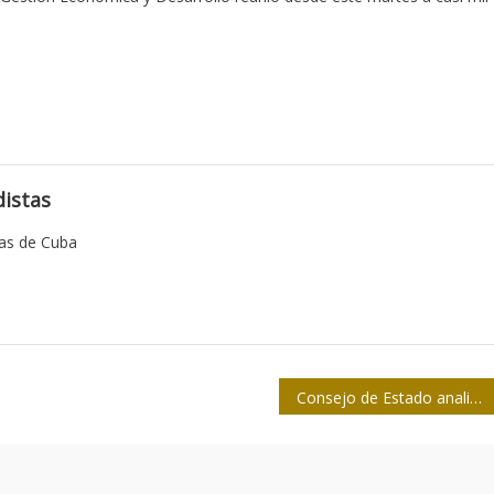
istas
tas de Cuba
Consejo de Estado analizó varios temas