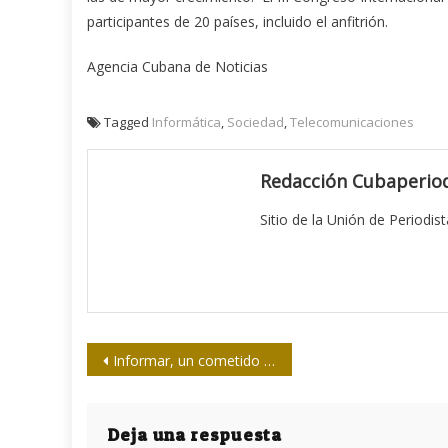
participantes de 20 países, incluido el anfitrión.
Agencia Cubana de Noticias
Tagged
Informática
,
Sociedad
,
Telecomunicaciones
Redacción Cubaperiod
Sitio de la Unión de Periodis
Navegación
Informar, un cometido social de las fuentes
de
entradas
Deja una respuesta