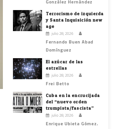
González Hernández
Terrorismo de izquierda
y Santa Inquisición new
age
julio 28, 2026
Fernando Buen Abad
Domínguez
El azúcar de las
estrellas
julio 28, 2026
Frei Betto
Cuba en la encrucijada
del “nuevo orden
trumpista/fascista”
julio 28, 2026
Enrique Ubieta Gómez.