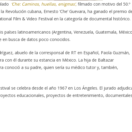
ulado
‘Che: Caminos, huellas, enigmas’
,
filmado con motivo del 50.º
 la Revolución cubana, Ernesto ‘Che’ Guevara, ha ganado el premio d
ational Film & Video Festival en la categoría de documental histórico.
is países latinoamericanos (Argentina, Venezuela, Guatemala, México
Che en busca de datos poco conocidos.
dríguez, abuelo de la corresponsal de RT en Español, Paola Guzmán,
a con él durante su estancia en México. La hija de Baltazar
a conoció a su padre, quien sería su médico tutor y, también,
Festival se celebra desde el año 1967 en Los Ángeles. El jurado adjudic
proyectos educacionales, proyectos de entretenimiento, documentale