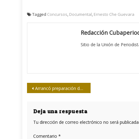
Tagged
Concursos
,
Documental
,
Ernesto Che Guevara
Redacción Cubaperiod
Sitio de la Unión de Periodis
Navegación
Arrancó preparación de prensa deportiva rumbo a Barranquilla 2018
de
entradas
Deja una respuesta
Tu dirección de correo electrónico no será publicada
Comentario
*