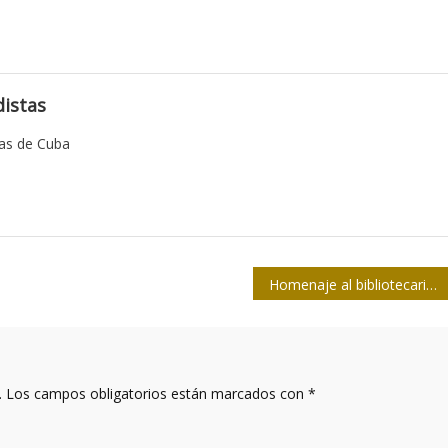
istas
tas de Cuba
Homenaje al bibliotecario: Martí y las bibliotecas
.
Los campos obligatorios están marcados con
*