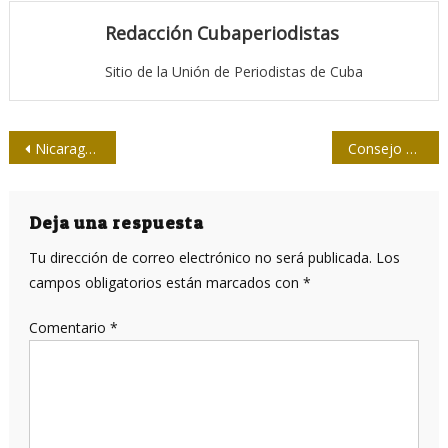
Redacción Cubaperiodistas
Sitio de la Unión de Periodistas de Cuba
Navegación
Nicaragua: hilos del complot
Consejo de Ministros analizó la economía nacional y la inversión extranjera
de
entradas
Deja una respuesta
Tu dirección de correo electrónico no será publicada.
Los
campos obligatorios están marcados con
*
Comentario
*