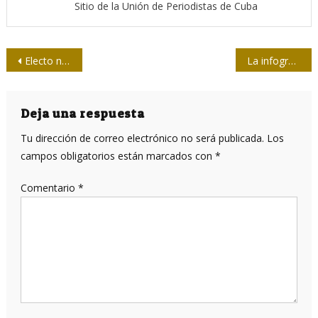
Sitio de la Unión de Periodistas de Cuba
Navegación
Electo nuevo Comité Nacional de la Unión de Periodistas de Cuba
La infografía se abre más espacios
de
entradas
Deja una respuesta
Tu dirección de correo electrónico no será publicada.
Los
campos obligatorios están marcados con
*
Comentario
*