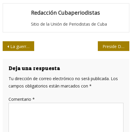
Redacción Cubaperiodistas
Sitio de la Unión de Periodistas de Cuba
Navegación
La guerra mediática de EEUU contra Cuba continúa
Preside Díaz-Canel chequeo del programa integral por los 500 años de La Habana
de
entradas
Deja una respuesta
Tu dirección de correo electrónico no será publicada.
Los
campos obligatorios están marcados con
*
Comentario
*