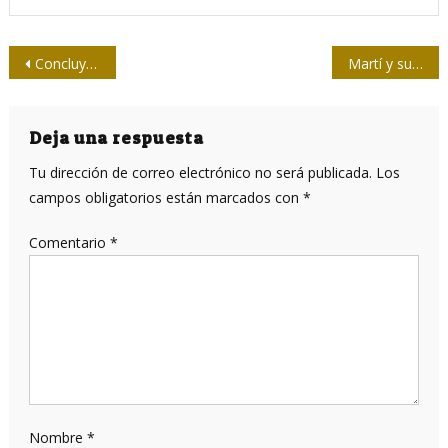
Navegación
Concluyó seminario para periodistas y comunicadores organizado por el CITMA
Martí y su misión estratégica cubana y “nuestramericana”
de
entradas
Deja una respuesta
Tu dirección de correo electrónico no será publicada.
Los
campos obligatorios están marcados con
*
Comentario
*
Nombre
*