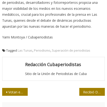
de periodistas, desarrolladores y fotorreporteros propicia una
mayor visibilidad de los medios en los nuevos escenarios
mediáticos, crucial para los profesionales de la prensa en Las
Tunas, quienes desde el debate de dinámicas productivas
apuestan por las nuevas maneras de hacer el periodismo.
Yami Montoya / Cubaperiodistas
Tagged
Las Tunas
,
Periodismo
,
Superación de periodistas
Redacción Cubaperiodistas
Sitio de la Unión de Periodistas de Cuba
Navegación
Votan en Santiago de Cuba para el nuevo Comité Nacional de la Upec
Recibió Díaz-Canel al Secretario General de la ONU
de