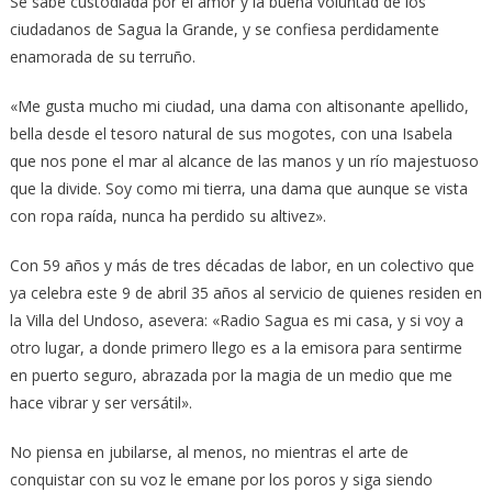
Se sabe custodiada por el amor y la buena voluntad de los
ciudadanos de Sagua la Grande, y se confiesa perdidamente
enamorada de su terruño.
«Me gusta mucho mi ciudad, una dama con altisonante apellido,
bella desde el tesoro natural de sus mogotes, con una Isabela
que nos pone el mar al alcance de las manos y un río majestuoso
que la divide. Soy como mi tierra, una dama que aunque se vista
con ropa raída, nunca ha perdido su altivez».
Con 59 años y más de tres décadas de labor, en un colectivo que
ya celebra este 9 de abril 35 años al servicio de quienes residen en
la Villa del Undoso, asevera: «Radio Sagua es mi casa, y si voy a
otro lugar, a donde primero llego es a la emisora para sentirme
en puerto seguro, abrazada por la magia de un medio que me
hace vibrar y ser versátil».
No piensa en jubilarse, al menos, no mientras el arte de
conquistar con su voz le emane por los poros y siga siendo