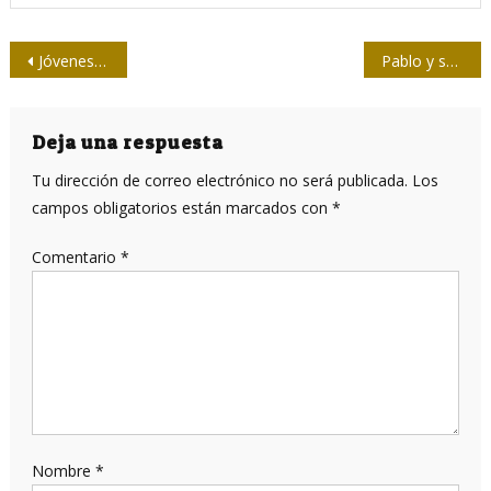
Navegación
Jóvenes periodistas de Guantánamo recorren sitios históricos
Pablo y su periodismo deportivo
de
entradas
Deja una respuesta
Tu dirección de correo electrónico no será publicada.
Los
campos obligatorios están marcados con
*
Comentario
*
Nombre
*