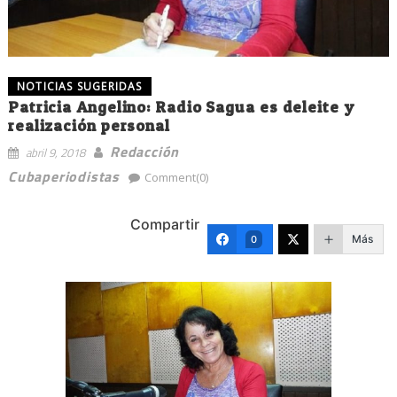
NOTICIAS SUGERIDAS
Patricia Angelino: Radio Sagua es deleite y
realización personal
Redacción
abril 9, 2018
Cubaperiodistas
Comment(0)
Compartir
Más
0