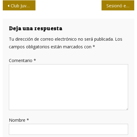
Navegación
Club Juvenil de la prensa santiaguera: voluntad y sueños
Sesionó este miércoles el Consejo de Ministros
de
entradas
Deja una respuesta
Tu dirección de correo electrónico no será publicada.
Los
campos obligatorios están marcados con
*
Comentario
*
Nombre
*