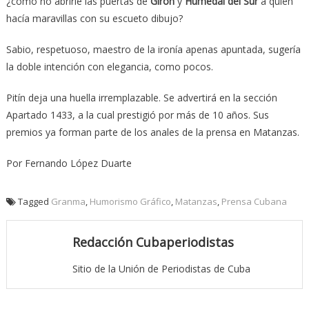
¿cómo no abrirle las puertas de
Girón
y
Humedal del Sur
a quien
hacía maravillas con su escueto dibujo?
Sabio, respetuoso, maestro de la ironía apenas apuntada, sugería
la doble intención con elegancia, como pocos.
Pitín deja una huella irremplazable. Se advertirá en la sección
Apartado 1433, a la cual prestigió por más de 10 años. Sus
premios ya forman parte de los anales de la prensa en Matanzas.
Por Fernando López Duarte
Tagged
Granma
,
Humorismo Gráfico
,
Matanzas
,
Prensa Cubana
Redacción Cubaperiodistas
Sitio de la Unión de Periodistas de Cuba