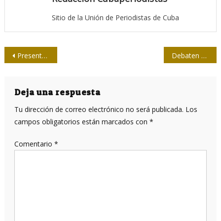
Sitio de la Unión de Periodistas de Cuba
Navegación
Presentan Manual Comunicación e información estratégica en gobiernos locales
Debaten sobre gestión de contenidos multimediales periodistas guantanameros
de
entradas
Deja una respuesta
Tu dirección de correo electrónico no será publicada.
Los
campos obligatorios están marcados con
*
Comentario
*