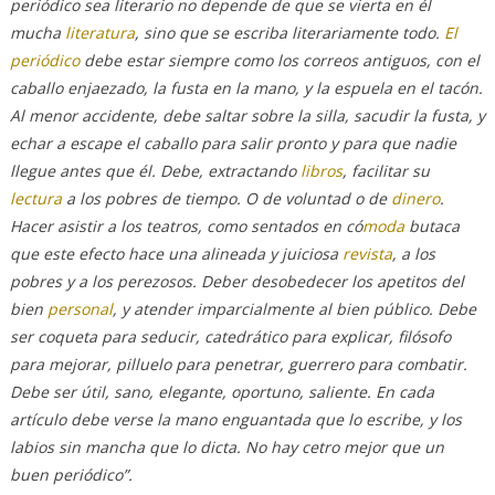
periódico sea literario no depende de que se vierta en él
mucha
literatura
, sino que se escriba literariamente todo.
El
periódico
debe estar siempre como los correos antiguos, con el
caballo enjaezado, la fusta en la mano, y la espuela en el tacón.
Al menor accidente, debe saltar sobre la silla, sacudir la fusta, y
echar a escape el caballo para salir pronto y para que nadie
llegue antes que él. Debe, extractando
libros
, facilitar su
lectura
a los pobres de tiempo. O de voluntad o de
dinero
.
Hacer asistir a los teatros, como sentados en có
moda
butaca
que este efecto hace una alineada y juiciosa
revista
, a los
pobres y a los perezosos. Deber desobedecer los apetitos del
bien
personal
, y atender
imparcialmente al bien público. Debe
ser coqueta para seducir, catedrático para explicar, filósofo
para mejorar, pilluelo para penetrar, guerrero para combatir.
Debe ser útil, sano, elegante, oportuno, saliente. En cada
artículo debe verse la mano enguantada que lo escribe, y los
labios sin mancha que lo dicta. No hay cetro mejor que un
buen periódico”.