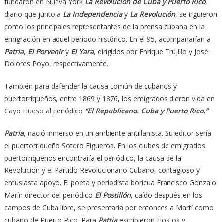
fundaron en Nueva York
La Revolución de Cuba y Puerto Rico
,
diario que junto a
La Independencia
y
La Revolución
, se irguieron
como los principales representantes de la prensa cubana en la
emigración en aquel período histórico. En el 95, acompañarían a
Patria
,
El Porvenir
y
El Yara
, dirigidos por Enrique Trujillo y José
Dolores Poyo, respectivamente.
También para defender la causa común de cubanos y
puertorriqueños, entre 1869 y 1876, los emigrados dieron vida en
Cayo Hueso al periódico
“El Republicano. Cuba y Puerto Rico.”
Patria
, nació inmerso en un ambiente antillanista. Su editor sería
el puertorriqueño Sotero Figueroa. En los clubes de emigrados
puertorriqueños encontraría el periódico, la causa de la
Revolución y el Partido Revolucionario Cubano, contagioso y
entusiasta apoyo. El poeta y periodista boricua Francisco Gonzalo
Marín director del periódico
El Postillón
, caído después en los
campos de Cuba libre, se presentaría por entonces a Martí como
cubano de Puerto Rico. Para
Patria
escribieron Hostos y