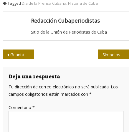
Tagged
Día de la Prensa Cubana
,
Historia de Cuba
Redacción Cubaperiodistas
Sitio de la Unión de Periodistas de Cuba
Navegación
Guantánamo: Retos y lauros para la prensa en su día
Símbolos patrios, voluntad democrática y prensa revolucionaria
de
entradas
Deja una respuesta
Tu dirección de correo electrónico no será publicada.
Los
campos obligatorios están marcados con
*
Comentario
*