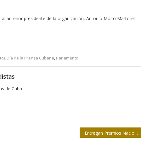
al anterior presidente de la organización, Antonio Moltó Martorell
to)
,
Día de la Prensa Cubana
,
Parlamento
istas
tas de Cuba
Entregan Premios Nacionales de Periodismo José Martí y Juan Gualberto Gómez