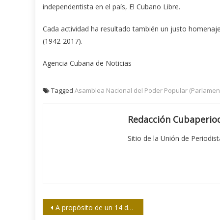
independentista en el país, El Cubano Libre.
Cada actividad ha resultado también un justo homenaje 
(1942-2017).
Agencia Cubana de Noticias
Tagged
Asamblea Nacional del Poder Popular (Parlamen
Redacción Cubaperiod
Sitio de la Unión de Periodis
Navegación
A propósito de un 14 de Marzo igual y diferente