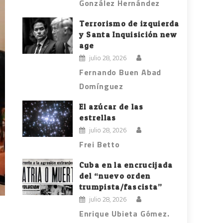
González Hernández
Terrorismo de izquierda
y Santa Inquisición new
age
julio 28, 2026
Fernando Buen Abad
Domínguez
El azúcar de las
estrellas
julio 28, 2026
Frei Betto
Cuba en la encrucijada
del “nuevo orden
trumpista/fascista”
julio 28, 2026
Enrique Ubieta Gómez.