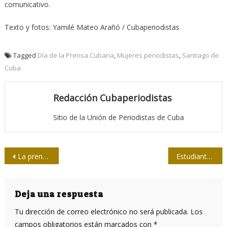
comunicativo.
Texto y fotos: Yamilé Mateo Arañó / Cubaperiodistas
Tagged
Día de la Prensa Cubana
,
Mujeres periodistas
,
Santiago de
Cuba
Redacción Cubaperiodistas
Sitio de la Unión de Periodistas de Cuba
Navegación
La prensa de cara a la audiencia, un debate en Holguín
Estudiantes de Periodismo comparten con fundadores de la Upec
de
entradas
Deja una respuesta
Tu dirección de correo electrónico no será publicada.
Los
campos obligatorios están marcados con
*