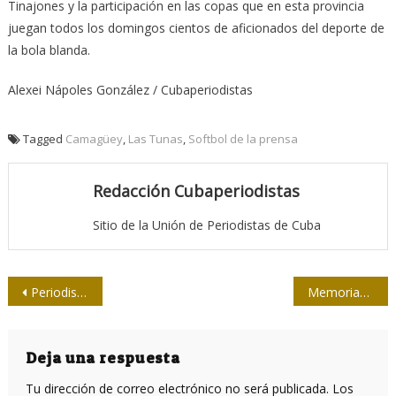
Tinajones y la participación en las copas que en esta provincia
juegan todos los domingos cientos de aficionados del deporte de
la bola blanda.
Alexei Nápoles González / Cubaperiodistas
Tagged
Camagüey
,
Las Tunas
,
Softbol de la prensa
Redacción Cubaperiodistas
Sitio de la Unión de Periodistas de Cuba
Navegación
Periodistas y juristas dialogan sobre Legalidad
Memorias de unas elecciones
de
entradas
Deja una respuesta
Tu dirección de correo electrónico no será publicada.
Los