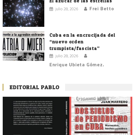
El azúcar de las estrellas
Frei Betto
julio 28, 2026
Cuba en la encrucijada del
“nuevo orden
trumpista/fascista”
julio 28, 2026
Enrique Ubieta Gómez.
EDITORIAL PABLO