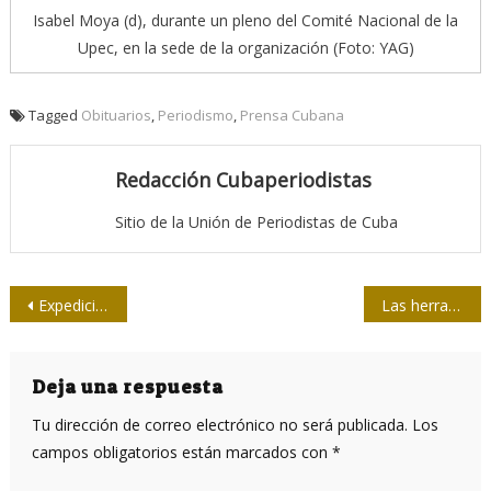
Isabel Moya (d), durante un pleno del Comité Nacional de la
Upec, en la sede de la organización (Foto: YAG)
Tagged
Obituarios
,
Periodismo
,
Prensa Cubana
Redacción Cubaperiodistas
Sitio de la Unión de Periodistas de Cuba
Navegación
Expedición sobre ruedas
Las herramientas de Chávez
de
entradas
Deja una respuesta
Tu dirección de correo electrónico no será publicada.
Los
campos obligatorios están marcados con
*