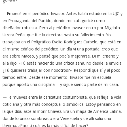
gráfico?
—Empecé en el periódico Invasor. Antes había estado en la UJC y
en Propaganda del Partido, donde me categoricé como
diseñador-rotulista. Pero al periódico Invasor entro por Migdalia
Utrera Peña, que fue la directora hasta su fallecimiento. Yo
trabajaba en el Poligráfico Evelio Rodríguez Curbelo, que está en
el mismo edificio del periódico. Un día vi una portada, creo que
era sobre Maceo, y pensé que podía mejorarse. Di mi criterio y
ella dijo: «Tú estás haciendo una crítica sana, no desde la envidia.
¿Tú quisieras trabajar con nosotros?». Respondí que sí y al poco
tiempo entré. Desde ese momento, Invasor fue mi escuela —
porque aportó una disciplina— y sigue siendo parte de mi casa.
—Te mueves entre la caricatura costumbrista, que refleja la vida
cotidiana y otra más conceptual o simbólica. Estoy pensando en
la que dibujaste al morir Chávez. Era un mapa de América Latina,
donde lo único sombreado era Venezuela y de allí salía una
lágrima. ¿Para ti cuál es la más difícil de hacer?