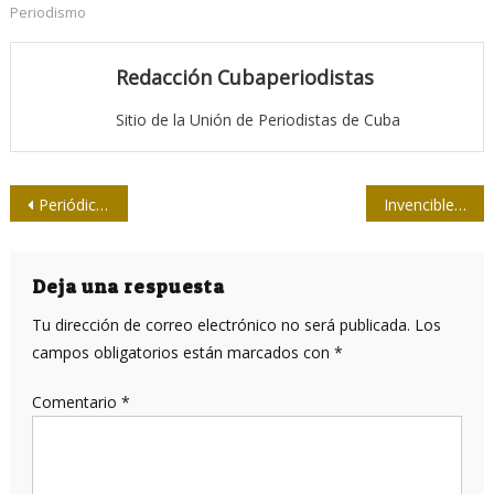
Periodismo
Redacción Cubaperiodistas
Sitio de la Unión de Periodistas de Cuba
Navegación
Periódico Escambray moderniza su imagen en Internet
Invencibles: evocación desde el lente a la mujer espirituana
de
entradas
Deja una respuesta
Tu dirección de correo electrónico no será publicada.
Los
campos obligatorios están marcados con
*
Comentario
*