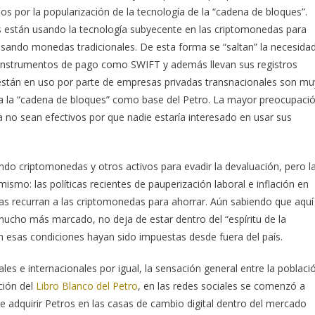
 por la popularización de la tecnología de la “cadena de bloques”.
están usando la tecnología subyecente en las criptomonedas para
ando monedas tradicionales. De esta forma se “saltan” la necesida
a instrumentos de pago como SWIFT y además llevan sus registros
 están en uso por parte de empresas privadas transnacionales son mu
elija la “cadena de bloques” como base del Petro. La mayor preocupaci
ya no sean efectivos por que nadie estaría interesado en usar sus
do criptomonedas y otros activos para evadir la devaluación, pero l
ismo: las políticas recientes de pauperización laboral e inflación en
s recurran a las criptomonedas para ahorrar. Aún sabiendo que aquí
ucho más marcado, no deja de estar dentro del “espíritu de la
n esas condiciones hayan sido impuestas desde fuera del país.
es e internacionales por igual, la sensación general entre la poblaci
ción del
Libro Blanco del Petro
, en las redes sociales se comenzó a
de adquirir Petros en las casas de cambio digital dentro del mercado