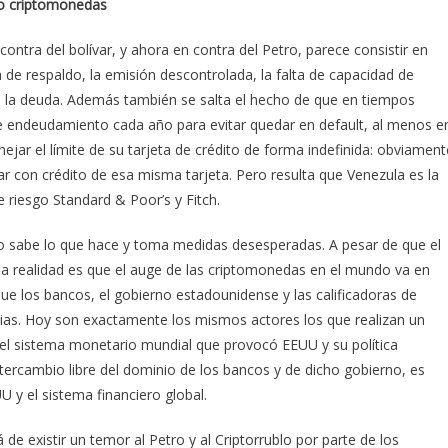
do criptomonedas
ontra del bolívar, y ahora en contra del Petro, parece consistir en
ta de respaldo, la emisión descontrolada, la falta de capacidad de
s a la deuda. Además también se salta el hecho de que en tiempos
e endeudamiento cada año para evitar quedar en default, al menos e
ejar el límite de su tarjeta de crédito de forma indefinida: obviament
gar con crédito de esa misma tarjeta. Pero resulta que Venezula es la
e riesgo Standard & Poor’s y Fitch.
no sabe lo que hace y toma medidas desesperadas. A pesar de que el
a realidad es que el auge de las criptomonedas en el mundo va en
 que los bancos, el gobierno estadounidense y las calificadoras de
lias. Hoy son exactamente los mismos actores los que realizan un
 el sistema monetario mundial que provocó EEUU y su política
ercambio libre del dominio de los bancos y de dicho gobierno, es
y el sistema financiero global.
de existir un temor al Petro y al Criptorrublo por parte de los