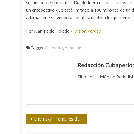
secundario en bolívares. Desde fuera del país la cosa no 
un criptoactivo que está limitado a 100 millones de uni
además que se venderá con descuento a los primeros q
Por Juan Pablo Toledo /
Mision Verdad
Tagged
Economía
,
Venezuela
Redacción Cubaperiod
Sitio de la Unión de Periodis
Navegación
Chomsky: Trump les da a las élites todo lo que quieren
de