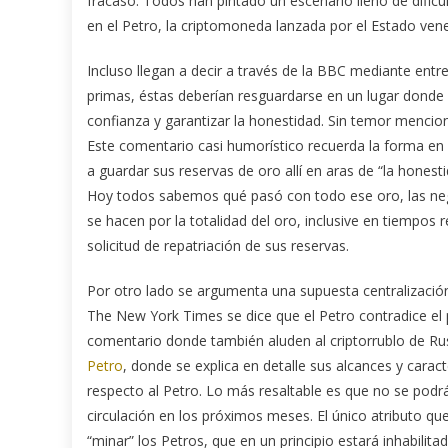
fracaso. Todos han pintado un escenario lleno de dificu
en el Petro, la criptomoneda lanzada por el Estado ven
Incluso llegan a decir a través de la BBC mediante entre
primas, éstas deberían resguardarse en un lugar donde 
confianza y garantizar la honestidad. Sin temor menci
Este comentario casi humorístico recuerda la forma en 
a guardar sus reservas de oro allí en aras de “la hones
Hoy todos sabemos qué pasó con todo ese oro, las ne
se hacen por la totalidad del oro, inclusive en tiemp
solicitud de repatriación de sus reservas.
Por otro lado se argumenta una supuesta centralización
The New York Times se dice que el Petro contradice el p
comentario donde también aluden al criptorrublo de Rus
Petro
, donde se explica en detalle sus alcances y caract
respecto al Petro. Lo más resaltable es que no se podr
circulación en los próximos meses. El único atributo q
“minar” los Petros, que en un principio estará inhabilit