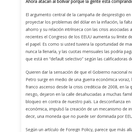
Ahora atacan al bolívar porque la gente está compran
El argumento central de la campaña de desprestigio en c
proyectar los problemas del dólar en la inflación, la fal
ahorro y su relación intrínseca con las crisis asociada
recientes el Congreso de los EEUU aumenta su límite d
el papel. Es como si usted tuviera la oportunidad de man
nunca la llenaría, y las cuotas mensuales las podría pa
que está en “default selectivo” según las calificadoras d
Quieren dar la sensación de que el Gobierno nacional 
Petro surge en medio de una guerra económica voraz, l
franco ascenso desde la crisis crediticia de 2008, en la
riesgo, dejaron en la calle desahuciadas a muchas fami
bloqueo en contra de nuestro país. La desconfianza en
económica, impulsó la creación de un mecanismo de int
decir, una moneda que no puede ser dominada por EEUU 
Según un artículo de Foreign Policy, parece que más allá 