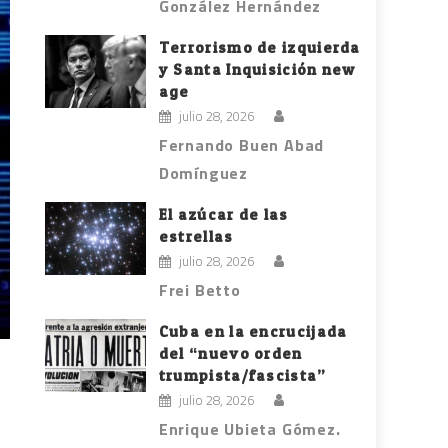
González Hernández
Terrorismo de izquierda
y Santa Inquisición new
age
julio 28, 2026
Fernando Buen Abad
Domínguez
El azúcar de las
estrellas
julio 28, 2026
Frei Betto
Cuba en la encrucijada
del “nuevo orden
trumpista/fascista”
julio 28, 2026
Enrique Ubieta Gómez.