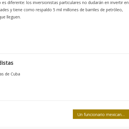
es diferente: los inversionistas particulares no dudarán en invertir en
dades y tiene como respaldo 5 mil millones de barriles de petróleo,
ue lleguen.
istas
tas de Cuba
Un funcionario mexicano contra Cuba