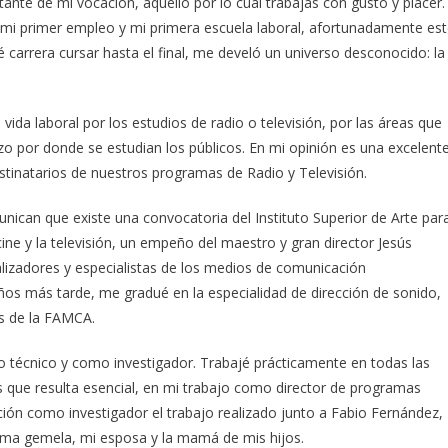
nte de mi vocación, aquello por lo cual trabajas con gusto y placer.
ue mi primer empleo y mi primera escuela laboral, afortunadamente es
é carrera cursar hasta el final, me develó un universo desconocido: la
vida laboral por los estudios de radio o televisión, por las áreas que
 por donde se estudian los públicos. En mi opinión es una excelent
tinatarios de nuestros programas de Radio y Televisión.
ican que existe una convocatoria del Instituto Superior de Arte par
 cine y la televisión, un empeño del maestro y gran director Jesús
alizadores y especialistas de los medios de comunicación
ños más tarde, me gradué en la especialidad de dirección de sonido,
s de la FAMCA.
 técnico y como investigador. Trabajé prácticamente en todas las
que resulta esencial, en mi trabajo como director de programas
ión como investigador el trabajo realizado junto a Fabio Fernández,
lma gemela, mi esposa y la mamá de mis hijos.