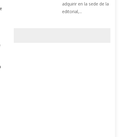
adquirir en la sede de la
te
editorial,...
e
a