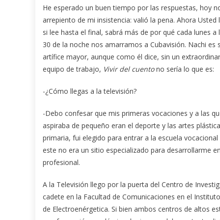
He esperado un buen tiempo por las respuestas, hoy 
arrepiento de mi insistencia: valió la pena. Ahora Usted 
si lee hasta el final, sabrá más de por qué cada lunes a 
30 de la noche nos amarramos a Cubavisión. Nachi es 
artífice mayor, aunque como él dice, sin un extraordina
equipo de trabajo,
Vivir del cuento
no sería lo que es:
-¿Cómo llegas a la televisión?
-Debo confesar que mis primeras vocaciones y a las q
aspiraba de pequeño eran el deporte y las artes plástic
primaria, fui elegido para entrar a la escuela vocacion
este no era un sitio especializado para desarrollarme 
profesional.
A la Televisión llego por la puerta del Centro de Invest
cadete en la Facultad de Comunicaciones en el Instituto
de Electroenérgetica. Si bien ambos centros de altos e