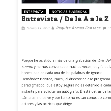
ENTREVISTA
NOTICIAS SUGERIDAS
Entrevista / De la A a la Z
Paquita Armas Fonseca
febrero 13, 2018
C
Porque he asistido a más de una grabación de
Vivir del
cuento
y hemos conversado muchas veces, doy fe de la
honestidad de cada una de las palabras de Ignacio
Hernández Benitea, Nachi, el director de ese programa
paradigmático, que estoy segura no es detenido a cada
instante para solicitar un autógrafo. Él está detrás de la
cámaras, no se ve y por tanto no es tan conocido com
actores y las actrices que dirige.