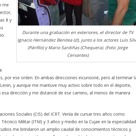
no me
lector,
las 8 y
su
Durante una grabación en exteriores, el director de TV
rio
Ignacio Hernández Benitea (d), junto a los actores Luis Sil
(Pánfilo) y Mario Sardiñas (Chequera). (Foto: Jorge
Cervantes)
ue
as, por ese orden. En ambas direcciones incursioné, pero al terminar l
al Lenin, y aunque me mantuve muy activo sobre todo en el deporte,
en esa dirección y me distancié de ese camino, al menos de manera
igaciones Sociales (CIS) del ICRT. Venía de cursar tres años como
 Técnico Militar (ITM) y 3 años y medio en la Cujae en la especialidad
studios me brindaron un amplio caudal de conocimientos técnicos y