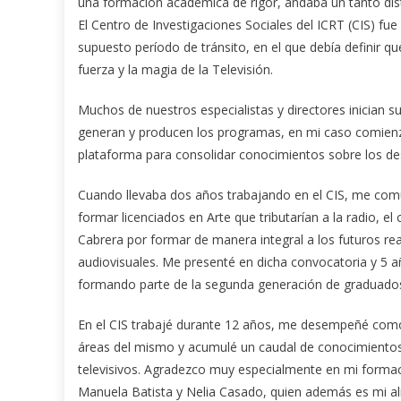
una formación académica de rigor, andaba un tanto dista
El Centro de Investigaciones Sociales del ICRT (CIS) f
supuesto período de tránsito, en el que debía definir qu
fuerza y la magia de la Televisión.
Muchos de nuestros especialistas y directores inician su 
generan y producen los programas, en mi caso comienzo
plataforma para consolidar conocimientos sobre los des
Cuando llevaba dos años trabajando en el CIS, me comun
formar licenciados en Arte que tributarían a la radio, el
Cabrera por formar de manera integral a los futuros re
audiovisuales. Me presenté en dicha convocatoria y 5 a
formando parte de la segunda generación de graduado
En el CIS trabajé durante 12 años, me desempeñé como
áreas del mismo y acumulé un caudal de conocimientos 
televisivos. Agradezco muy especialmente en mi formac
Manuela Batista y Nelia Casado, quien además es mi a