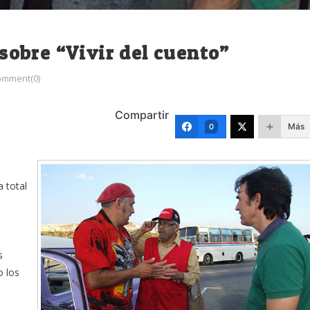
 sobre “Vivir del cuento”
omment(0)
Compartir
Más
0
 total
s
o los