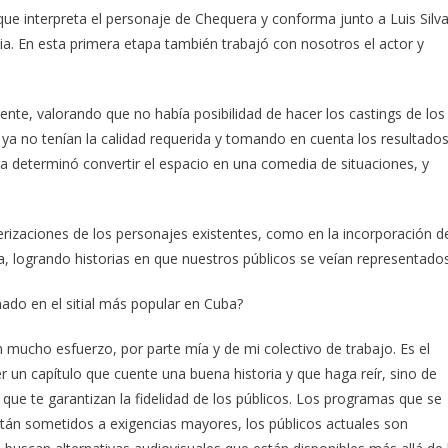
ue interpreta el personaje de Chequera y conforma junto a Luis Silv
dia. En esta primera etapa también trabajó con nosotros el actor y
te, valorando que no había posibilidad de hacer los castings de los
 ya no tenían la calidad requerida y tomando en cuenta los resultado
ama determinó convertir el espacio en una comedia de situaciones, y
erizaciones de los personajes existentes, como en la incorporación d
na, logrando historias en que nuestros públicos se veían representados
mado en el sitial más popular en Cuba?
n mucho esfuerzo, por parte mía y de mi colectivo de trabajo. Es el
r un capítulo que cuente una buena historia y que haga reír, sino de
ue te garantizan la fidelidad de los públicos. Los programas que se
están sometidos a exigencias mayores, los públicos actuales son