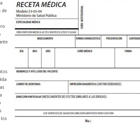
 a
o de
ero
n
ante
ntos
dida
das
a
o
s
 los