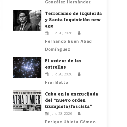
González Hernández
Terrorismo de izquierda
y Santa Inquisición new
age
julio 28, 2026
Fernando Buen Abad
Domínguez
El azúcar de las
estrellas
julio 28, 2026
Frei Betto
Cuba en la encrucijada
del “nuevo orden
trumpista/fascista”
julio 28, 2026
Enrique Ubieta Gómez.