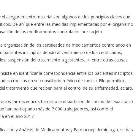
l y el aseguramiento material son algunos de los principios claves que
céuticos. De ahí que entre las medidas implementadas por el organism
ensación de los medicamentos controlados por tarjeta.
a organización de los certificados de medicamentos controlados en
n pacientes inscriptos debido al vencimiento de los certificados,
obles, suspensión del tratamiento a gestantes…», entre otras causas.
siste en identificar la correspondencia entre los pacientes inscriptos
ades crónicas en su consultorio médico de familia. Ello permitirá
 del tratamiento que reciben para el control de su enfermedad, aclaró.
rvicios farmacéuticos han sido la impartición de cursos de capacitaci
ue han participado más de 7 000 trabajadores, así como el
ia en el año 2017.
ificación y Análisis de Medicamentos y Farmacoepidemiología, se dar