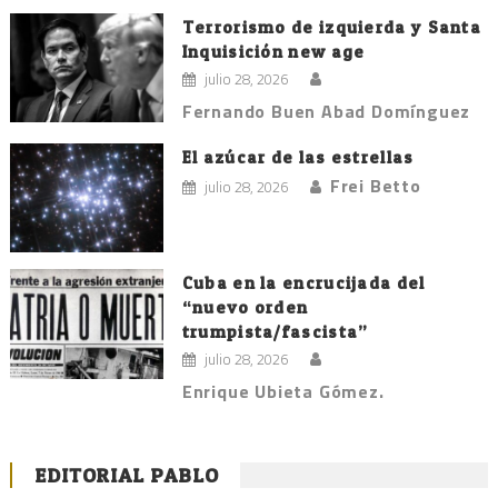
Terrorismo de izquierda y Santa
Inquisición new age
julio 28, 2026
Fernando Buen Abad Domínguez
El azúcar de las estrellas
Frei Betto
julio 28, 2026
Cuba en la encrucijada del
“nuevo orden
trumpista/fascista”
julio 28, 2026
Enrique Ubieta Gómez.
EDITORIAL PABLO