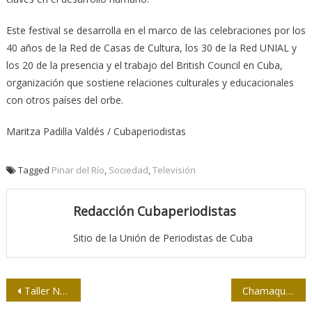
Este festival se desarrolla en el marco de las celebraciones por los
40 años de la Red de Casas de Cultura, los 30 de la Red UNIAL y
los 20 de la presencia y el trabajo del British Council en Cuba,
organización que sostiene relaciones culturales y educacionales
con otros países del orbe.
Maritza Padilla Valdés / Cubaperiodistas
Tagged
Pinar del Río
,
Sociedad
,
Televisión
Redacción Cubaperiodistas
Sitio de la Unión de Periodistas de Cuba
Navegación
Taller Nacional Martí y la Prensa, para profundizar en su legado
Chamaquili cumple 10 en ambiente de Feria