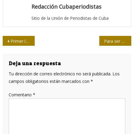
Redacción Cubaperiodistas
Sitio de la Unión de Periodistas de Cuba
Navegación
Primer lugar para el periódico 5 de Septiembre en Concurso Nacional de Periodismo Económico
Para ser mejores periodistas
de
entradas
Deja una respuesta
Tu dirección de correo electrónico no será publicada.
Los
campos obligatorios están marcados con
*
Comentario
*