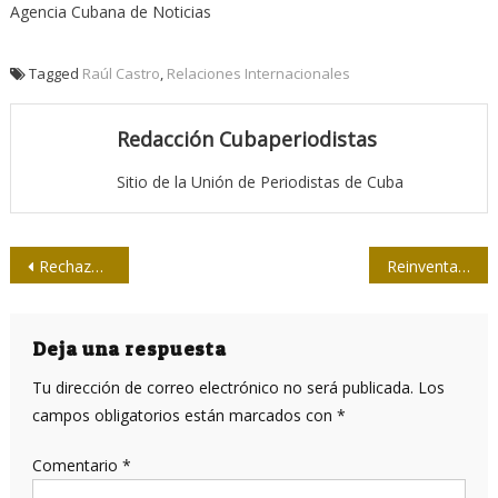
Agencia Cubana de Noticias
Tagged
Raúl Castro
,
Relaciones Internacionales
Redacción Cubaperiodistas
Sitio de la Unión de Periodistas de Cuba
Navegación
Rechaza Cuba declaraciones de congresistas norteamericanos
Reinventar la gestión de los medios en una sociedad más conectada
de
entradas
Deja una respuesta
Tu dirección de correo electrónico no será publicada.
Los
campos obligatorios están marcados con
*
Comentario
*