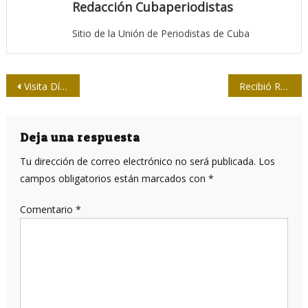
Redacción Cubaperiodistas
Sitio de la Unión de Periodistas de Cuba
Navegación
Visita Díaz-Canel obras del telecentro Golfovisión, de Manzanillo
Recibió Raúl a dirigente partidista chino
de
entradas
Deja una respuesta
Tu dirección de correo electrónico no será publicada.
Los
campos obligatorios están marcados con
*
Comentario
*