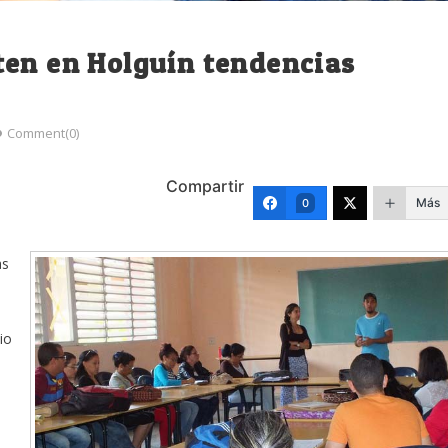
ten en Holguín tendencias
Comment(0)
Compartir
Más
0
as
io