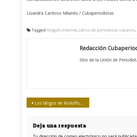
Lisandra Cardoso Milanés / Cubaperiodistas
Tagged
Holguín
,
Internet
,
Libros de periodistas cubanos
,
Redacción Cubaperiod
Sitio de la Unión de Periodis
Navegación
Los látigos de Rodolfo, ¿aún sin cascabeles?
de
entradas
Deja una respuesta
Tu dirección de correo electrónico no será publicada