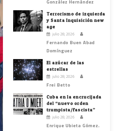
González Hernández
Terrorismo de izquierda
y Santa Inquisición new
age
julio 28, 2026
Fernando Buen Abad
Domínguez
El azúcar de las
estrellas
julio 28, 2026
Frei Betto
Cuba en la encrucijada
del “nuevo orden
trumpista/fascista”
julio 28, 2026
Enrique Ubieta Gómez.