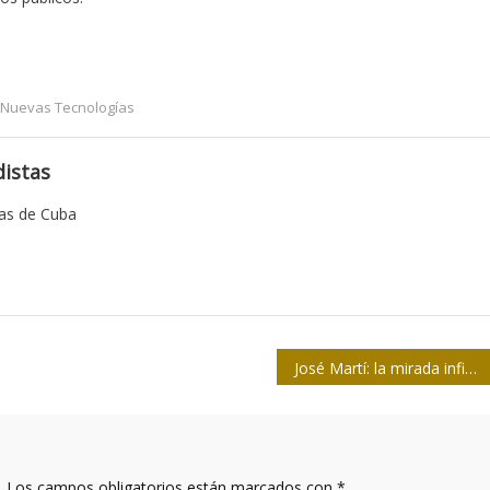
Nuevas Tecnologías
istas
tas de Cuba
José Martí: la mirada infinita
.
Los campos obligatorios están marcados con
*