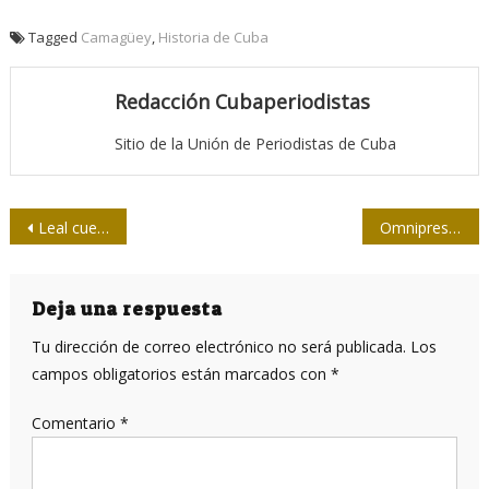
Tagged
Camagüey
,
Historia de Cuba
Redacción Cubaperiodistas
Sitio de la Unión de Periodistas de Cuba
Navegación
Leal cuenta cómo lograron la réplica de la estatua de Martí
Omnipresente pelota
de
entradas
Deja una respuesta
Tu dirección de correo electrónico no será publicada.
Los
campos obligatorios están marcados con
*
Comentario
*