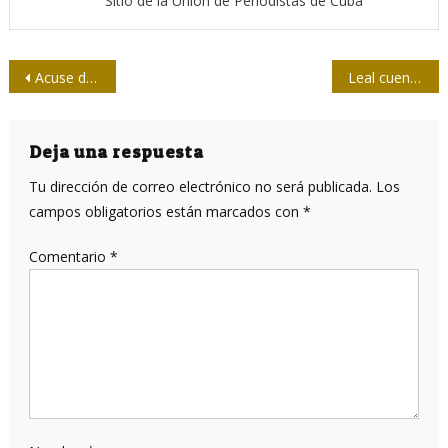
Sitio de la Unión de Periodistas de Cuba
Navegación
Acuse de Recibo: 20 años con el sentir de la gente
Leal cuenta cómo lograron la réplica de la estatua de Martí
de
entradas
Deja una respuesta
Tu dirección de correo electrónico no será publicada.
Los
campos obligatorios están marcados con
*
Comentario
*