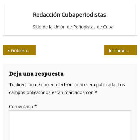
Redacción Cubaperiodistas
Sitio de la Unión de Periodistas de Cuba
Navegación
Gobierno francés presentará ley contra noticias falsas
Iniciarán por Granma asambleas provinciales de la Upec
de
entradas
Deja una respuesta
Tu dirección de correo electrónico no será publicada.
Los
campos obligatorios están marcados con
*
Comentario
*