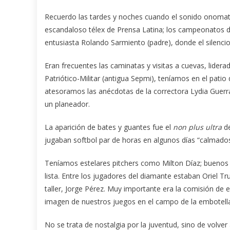
Recuerdo las tardes y noches cuando el sonido onoma
escandaloso télex de Prensa Latina; los campeonatos d
entusiasta Rolando Sarmiento (padre), donde el silencio
Eran frecuentes las caminatas y visitas a cuevas, lide
Patriótico-Militar (antigua Sepmi), teníamos en el pat
atesoramos las anécdotas de la correctora Lydia Guerra
un planeador.
La aparición de bates y guantes fue el
non plus ultra
de
jugaban softbol par de horas en algunos días “calmado
Teníamos estelares pitchers como Milton Díaz; buenos 
lista. Entre los jugadores del diamante estaban Oriel Truji
taller, Jorge Pérez. Muy importante era la comisión de e
imagen de nuestros juegos en el campo de la embotella
No se trata de nostalgia por la juventud, sino de volver