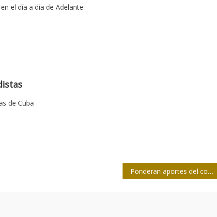
 en el día a día de Adelante.
istas
tas de Cuba
Ponderan aportes del colectivo de la Televisión Serrana