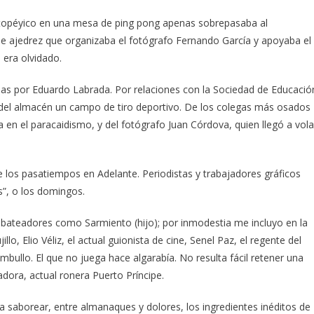
topéyico en una mesa de ping pong apenas sobrepasaba al
e ajedrez que organizaba el fotógrafo Fernando García y apoyaba el
 era olvidado.
radas por Eduardo Labrada. Por relaciones con la Sociedad de Educació
io del almacén un campo de tiro deportivo. De los colegas más osados
 en el paracaidismo, y del fotógrafo Juan Córdova, quien llegó a vola
 los pasatiempos en Adelante. Periodistas y trabajadores gráficos
s”, o los domingos.
bateadores como Sarmiento (hijo); por inmodestia me incluyo en la
llo, Elio Véliz, el actual guionista de cine, Senel Paz, el regente del
mbullo. El que no juega hace algarabía. No resulta fácil retener una
dora, actual ronera Puerto Príncipe.
 a saborear, entre almanaques y dolores, los ingredientes inéditos de