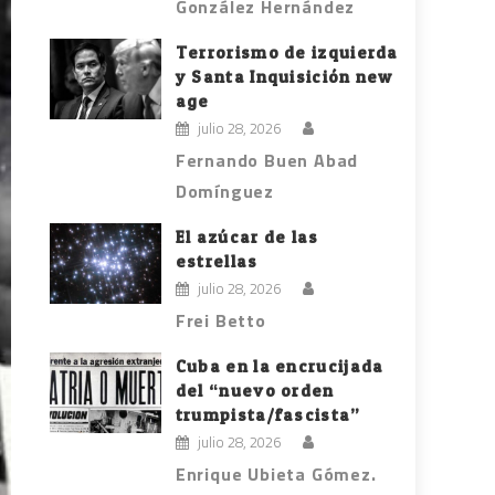
González Hernández
Terrorismo de izquierda
y Santa Inquisición new
age
julio 28, 2026
Fernando Buen Abad
Domínguez
El azúcar de las
estrellas
julio 28, 2026
Frei Betto
Cuba en la encrucijada
del “nuevo orden
trumpista/fascista”
julio 28, 2026
Enrique Ubieta Gómez.