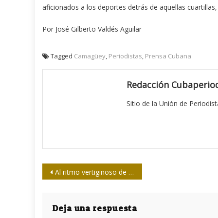
aficionados a los deportes detrás de aquellas cuartillas,
Por José Gilberto Valdés Aguilar
Tagged
Camagüey
,
Periodistas
,
Prensa Cubana
Redacción Cubaperiod
Sitio de la Unión de Periodis
Navegación
Al ritmo vertiginoso de la vida
de
entradas
Deja una respuesta