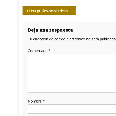
Navegación
Una profesión sin despedidas
de
entradas
Deja una respuesta
Tu dirección de correo electrónico no será publicada
Comentario
*
Nombre
*