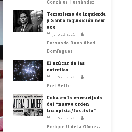
González Hernández
Terrorismo de izquierda
y Santa Inquisición new
age
julio 28, 2026
Fernando Buen Abad
Domínguez
El azúcar de las
estrellas
julio 28, 2026
Frei Betto
Cuba en la encrucijada
del “nuevo orden
trumpista/fascista”
julio 28, 2026
Enrique Ubieta Gómez.