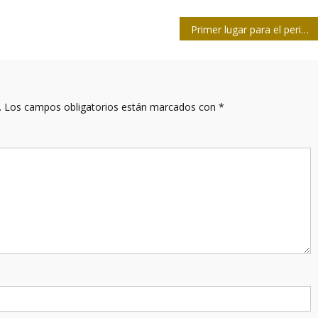
Primer lugar para el periódico 5 de Septiembre en Concurso Nacional de Periodismo Económico
.
Los campos obligatorios están marcados con
*