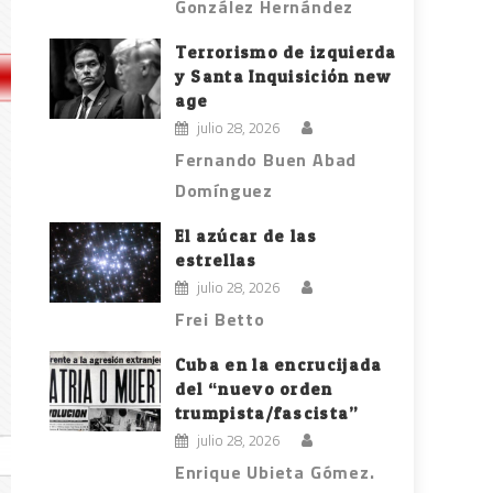
González Hernández
Terrorismo de izquierda
y Santa Inquisición new
age
julio 28, 2026
Fernando Buen Abad
Domínguez
El azúcar de las
estrellas
julio 28, 2026
Frei Betto
Cuba en la encrucijada
del “nuevo orden
trumpista/fascista”
julio 28, 2026
Enrique Ubieta Gómez.