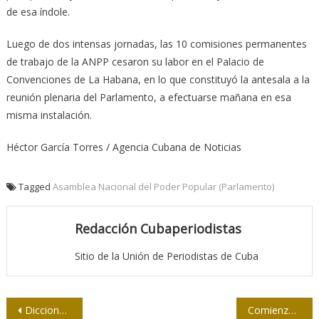
de esa índole.
Luego de dos intensas jornadas, las 10 comisiones permanentes
de trabajo de la ANPP cesaron su labor en el Palacio de
Convenciones de La Habana, en lo que constituyó la antesala a la
reunión plenaria del Parlamento, a efectuarse mañana en esa
misma instalación.
Héctor García Torres / Agencia Cubana de Noticias
Tagged
Asamblea Nacional del Poder Popular (Parlamento)
Redacción Cubaperiodistas
Sitio de la Unión de Periodistas de Cuba
Navegación
Diccionario digital de la RAE acogerá más de tres mil modificaciones
Comienza la selección de los Premios Nacionales de Periodismo