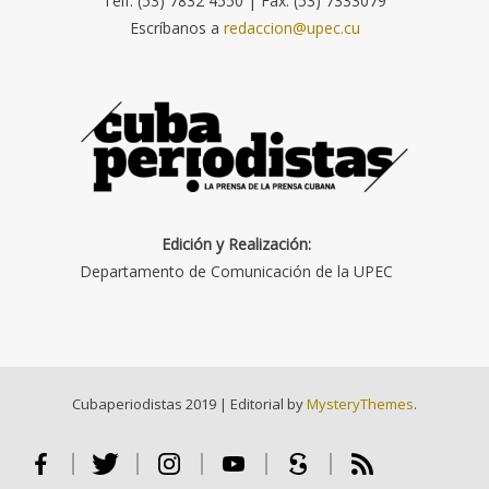
Telf. (53) 7832 4550 | Fax: (53) 7333079
Escríbanos a
redaccion@upec.cu
Edición y Realización:
Departamento de Comunicación de la UPEC
Cubaperiodistas 2019
|
Editorial by
MysteryThemes
.
Facebook
Twitter
Instagram
Youtube
Scribd
RSS