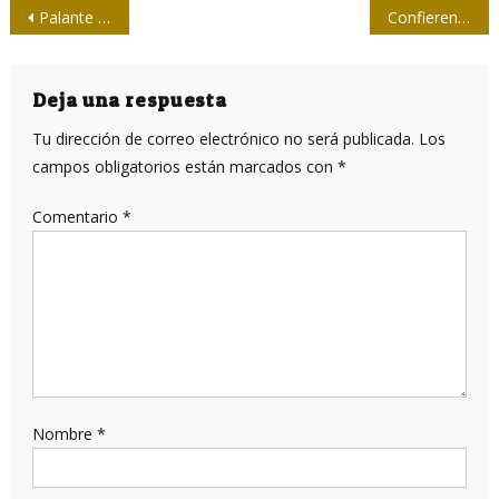
Navegación
Palante ya tiene a su delegada directa al X Congreso Upec
Confieren reconocimiento a periodista en Bayamo
de
entradas
Deja una respuesta
Tu dirección de correo electrónico no será publicada.
Los
campos obligatorios están marcados con
*
Comentario
*
Nombre
*