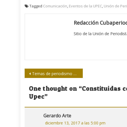
Tagged
Comunicación
,
Eventos de la UPEC
,
Unión de Per
Redacción Cubaperiod
Sitio de la Unión de Periodis
Navegación
Temas de periodismo a debate en Matanzas
de
One thought on “
Constituidas c
entradas
Upec
”
Gerardo Arte
diciembre 13, 2017 a las 5:00 pm