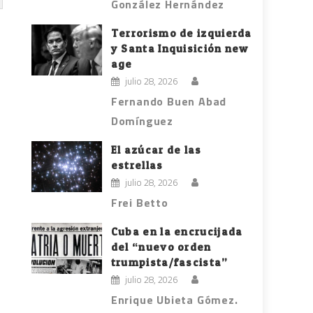
González Hernández
Terrorismo de izquierda
y Santa Inquisición new
age
julio 28, 2026
Fernando Buen Abad
Domínguez
El azúcar de las
estrellas
julio 28, 2026
Frei Betto
Cuba en la encrucijada
del “nuevo orden
trumpista/fascista”
julio 28, 2026
Enrique Ubieta Gómez.