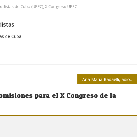
iodistas de Cuba (UPEC)
,
X Congreso UPEC
istas
tas de Cuba
Ana María Radaelli, adiós a quien fuera cubana como tal
omisiones para el X Congreso de la