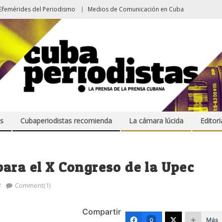
Efemérides del Periodismo
Medios de Comunicación en Cuba
s
Cubaperiodistas recomienda
La cámara lúcida
Editori
ara el X Congreso de la Upec
s
Comment(1)
Compartir
Más
0