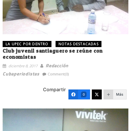
LA UPEC POR DENTRO
NOTAS DESTACADAS
Club juvenil santiaguero se reúne con
economistas
Redacción
diciembre 8, 2017
Cubaperiodistas
Comment(0)
Compartir
Más
0