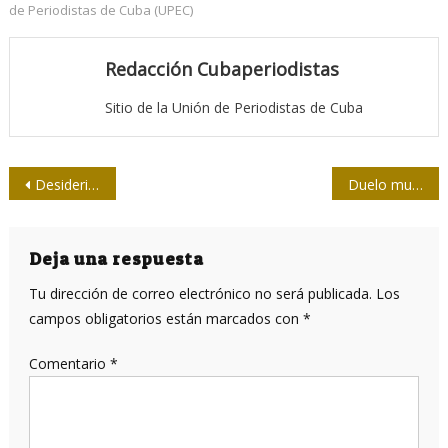
de Periodistas de Cuba (UPEC)
Redacción Cubaperiodistas
Sitio de la Unión de Periodistas de Cuba
Navegación
Desiderio Navarro falleció: pérdida para la cultura cubana
Duelo mundial de hipocresías
de
entradas
Deja una respuesta
Tu dirección de correo electrónico no será publicada.
Los
campos obligatorios están marcados con
*
Comentario
*