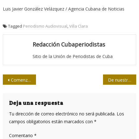
Luis Javier González Velázquez / Agencia Cubana de Noticias
Tagged
Periodismo Audiovisual
,
Villa Clara
Redacción Cubaperiodistas
Sitio de la Unión de Periodistas de Cuba
Navegación
Comenzó en Camagüey Torneo Nacional de Softbol de la Prensa
De nuestra prensa / Conocer los riesgos… gestionar la seguridad informática
de
entradas
Deja una respuesta
Tu dirección de correo electrónico no será publicada.
Los
campos obligatorios están marcados con
*
Comentario
*