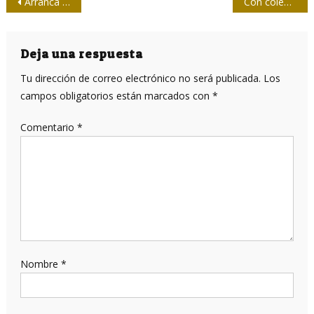
Navegación
Arranca en Cienfuegos, Encuentro Nacional de la Crónica
Con colegas rusos, en el Instituto Internacional de Periodismo José Martí
de
entradas
Deja una respuesta
Tu dirección de correo electrónico no será publicada.
Los
campos obligatorios están marcados con
*
Comentario
*
Nombre
*