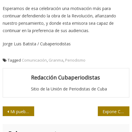
Esperamos de esa celebración una motivación más para
continuar defendiendo la obra de la Revolución, afianzando
nuestro pensamiento, y donde esta emisora sea capaz de
continuar en la preferencia de sus audiencias.
Jorge Luis Batista / Cubaperiodistas
Tagged
Comunicación
,
Granma
,
Periodismo
Redacción Cubaperiodistas
Sitio de la Unión de Periodistas de Cuba
Navegación
Mi pueblo y Fidel
Expone Cuba resultados en trabajo con la Unesco
de