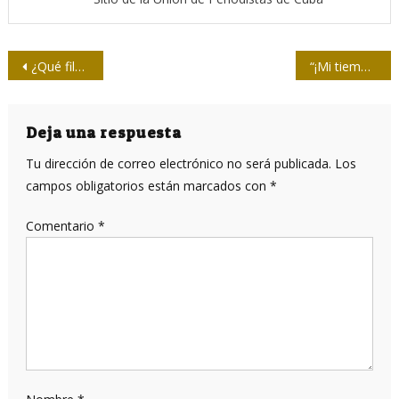
Navegación
¿Qué filmes competirán en el 39 Festival del Nuevo Cine Latinoamericano?
“¡Mi tiempo sigue siendo el tiempo de Fidel!”
de
entradas
Deja una respuesta
Tu dirección de correo electrónico no será publicada.
Los
campos obligatorios están marcados con
*
Comentario
*