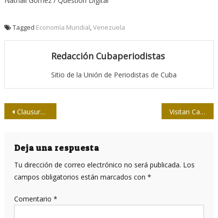
Nathali Gómez / Question Digital
Tagged
Economía Mundial
,
Venezuela
Redacción Cubaperiodistas
Sitio de la Unión de Periodistas de Cuba
Navegación
Clausuran ICOM 2017: avanzar con diálogo e intercambio
Visitan Casa de la Prensa integrantes de Misión Verdad
de
entradas
Deja una respuesta
Tu dirección de correo electrónico no será publicada.
Los
campos obligatorios están marcados con
*
Comentario
*